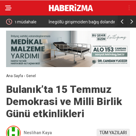
le
İnegöllü girişimciden bağış dolandırıcılığına karşı
Başkan Ara
dijital çözüm: “Askıda”
Ana Sayfa
›
Genel
Bulanık’ta 15 Temmuz
Demokrasi ve Milli Birlik
Günü etkinlikleri
Neslihan Kaya
TÜM YAZILARI