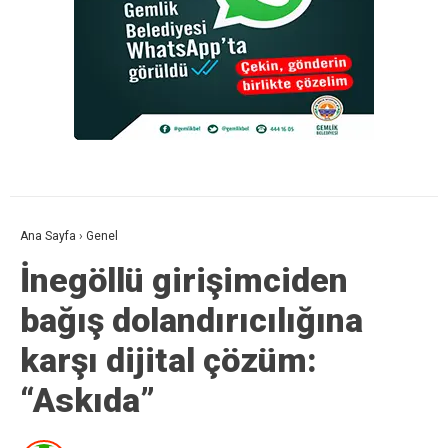
Ana Sayfa
›
Genel
İnegöllü girişimciden
bağış dolandırıcılığına
karşı dijital çözüm:
“Askıda”