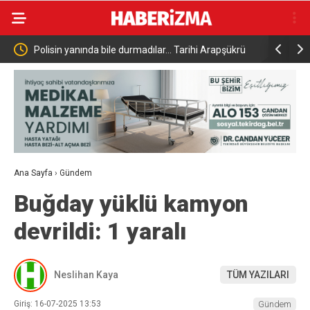
emektir”
Polisin yanında bile durmadılar… Tarihi Arapşükrü
Sarımsak f
Sokağı’nda kavga kamerada
vatandaşa
Ana Sayfa
›
Gündem
Buğday yüklü kamyon
devrildi: 1 yaralı
Neslihan Kaya
TÜM YAZILARI
Giriş: 16-07-2025 13:53
Gündem