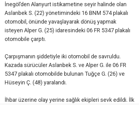
İnegöl’den Alanyurt istikametine seyir halinde olan
Aslanbek S. (22) yönetimindeki 16 BNM 574 plakalı
otomobil, önünde yavaşlayarak dönüş yapmak
isteyen Alper G. (25) idaresindeki 06 FR 5347 plakalı
otomobile çarptı.
Çarpışmanın şiddetiyle iki otomobil de savruldu.
Kazada sürücüler Aslanbek S. ve Alper G. ile 06 FR
5347 plakalı otomobilde bulunan Tuğçe G. (26) ve
Hüseyin Ç. (48) yaralandı.
İhbar üzerine olay yerine sağlık ekipleri sevk edildi. İlk
müdahaleleri kaza yerinde yapılan 4 yaralı,
ambulanslarla İnegöl Devlet Hastanesi’ne kaldırılarak
tedavi altına alındı.