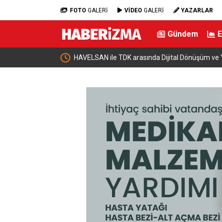
FOTO
GALERİ
VİDEO
GALERİ
YAZARLAR
Gündem
kezi Yapmayı
HAVELSAN ile TDK arasında Dijital Dönüşüm ve Y
Protokolü imzalandı