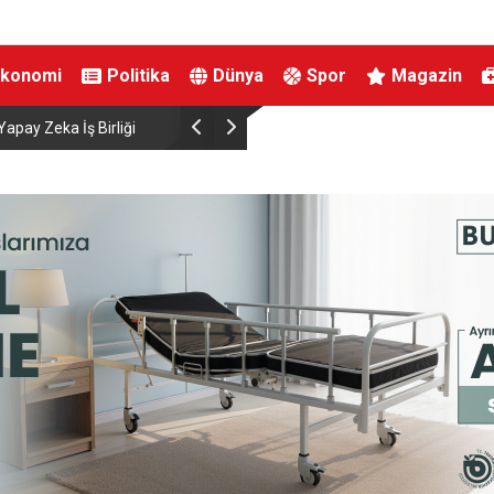
Ekonomi
Politika
Dünya
Spor
Magazin
apay Zeka İş Birliği
Çaldığı telefonun konum takip sistemiyle yakala