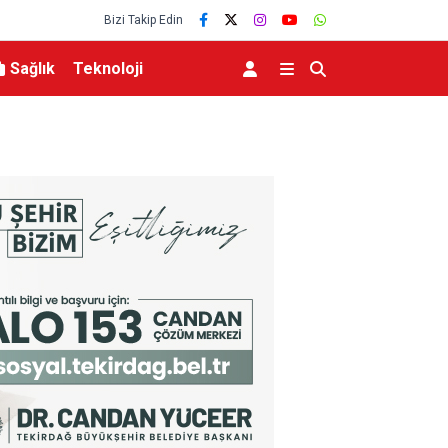
Bizi Takip Edin
Sağlık
Teknoloji
nıp tutuklandı
Adalet Bakanı Akın Gürlek: “Hiçbir cinayet unutu
göz ardı edilmeyecek”