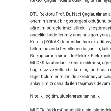
Rektör Çağlar: “Kalite odaklı eğitim anlayı
BTÜ Rektörü Prof. Dr. Naci Çağlar, alınan 
önemin somut bir göstergesi olduğunu beli
öğretim süreçlerimizi sürekli iyileştirmeyi
öncelikli hedeflerimiz arasında görüyoru
Kurulu (YÖKAK) tarafından tam akreditasyo
bölüm bazında tescillenen başarıları, kali
Bu kapsamda şimdi de Elektrik-Elektronik
MÜDEK tarafından akredite edilmesi, öğre
bağımsız ve yetkin bir kuruluş tarafında
diğer bölümlerimizin de akreditasyon çalışm
anlayışımızı daha da ileri taşımaya devam
Nitelikli eğitim, uluslararası tanınırlık
MÜDEK, farklı mühendislik disiplinlerindeki