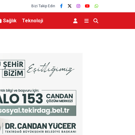
Bizi Takip Edin
Sağlık
Teknoloji
abük’te Temaslarda
İletişim Başkanlığından Mekke Anlaşması için