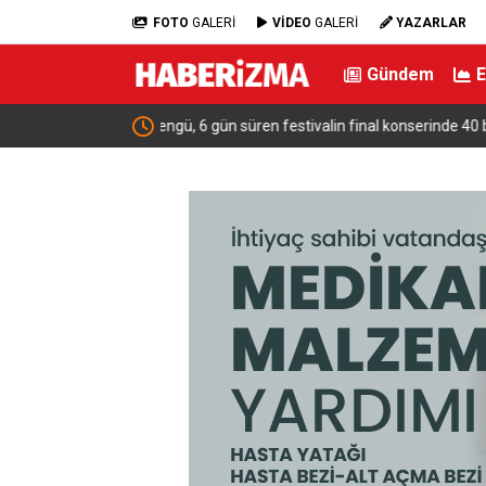
FOTO
GALERİ
VİDEO
GALERİ
YAZARLAR
Gündem
rinde 40 bin kişiye
Kaçak Yapı – Alper Taban…