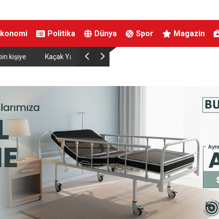
Ekonomi
Politika
Dünya
Spor
Magazin
Çalışma ve Sosyal Güvenlik Bakanı Işıkhan Kar
Bulundu