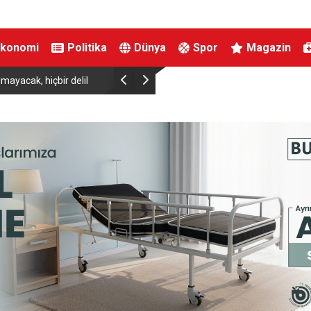
Ekonomi
Politika
Dünya
Spor
Magazin
rörsüz Türkiye Sürecinde Tarihi Adım: İşte Beş Aşamalı Yol Haritası
Ba
 İnfaz Detayları