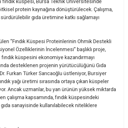
n fındık küspesi, Bursa Teknik Üniversitesinde
bitkisel protein kaynağına dönüştürülecek. Çalışma,
sürdürülebilir gıda üretimine katkı sağlamayı
ülen “Fındık Küspesi Proteinlerinin Ohmik Destekli
yonel Özelliklerinin İncelenmesi” başlıklı proje,
an fındık küspesini ekonomiye kazandırmayı
mında desteklenen projenin yürütücülüğünü Gıda
. Furkan Türker Sarıcaoğlu üstleniyor, Bursiyer
ındık yağı üretimi sırasında ortaya çıkan küspeler
ılıyor. Ancak uzmanlar, bu yan ürünün yüksek miktarda
tülen çalışma kapsamında, fındık küspesindeki
 gıda sanayisinde kullanılabilecek niteliklere