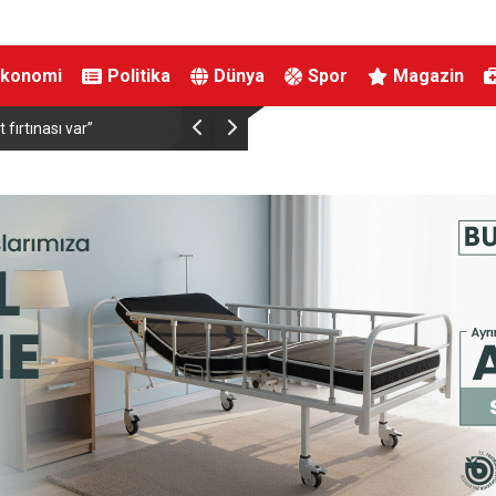
Ekonomi
Politika
Dünya
Spor
Magazin
ırtınası var”
Resul Dindar ve Ümit Yaşar, Kastamonu’da bin
unutulmaz bir gece yaşattı