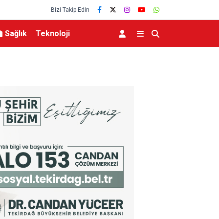
Bizi Takip Edin
Sağlık
Teknoloji
lerce vatandaşa
Menderes Belediye Başkanı İlkay Çiçek tutukla