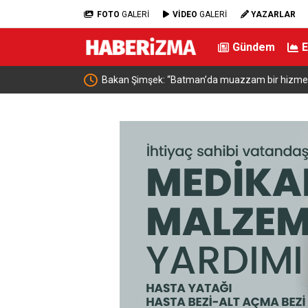
FOTO
GALERİ
VİDEO
GALERİ
YAZARLAR
Gündem
ı için iş birliği
Bakan Şimşek: “Batman’da muazzam bir hizmet f