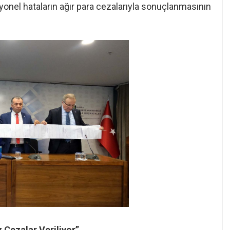
syonel hataların ağır para cezalarıyla sonuçlanmasının
 Cezalar Veriliyor”