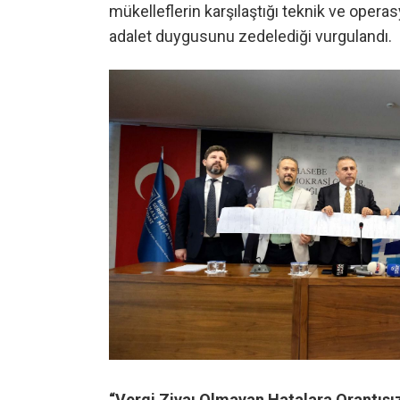
mükelleflerin karşılaştığı teknik ve opera
adalet duygusunu zedelediği vurgulandı.
“Vergi Ziyaı Olmayan Hatalara Orantısız