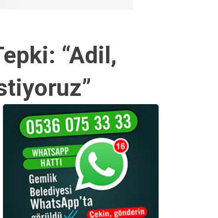
pki: “Adil,
stiyoruz”