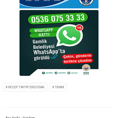
RECEP TAYYIP ERDOĞAN
TBMM
Ana Sayfa
›
Gündem