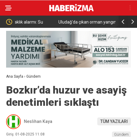
Uludağ’da çıkan orman yangını söndürüldü
MGK 6 Ağu
Güvenlik 
Ana Sayfa
›
Gündem
Bozkır’da huzur ve asayiş
denetimleri sıklaştı
Neslihan Kaya
TÜM YAZILARI
Giriş: 01-08-2025 11:08
Gündem