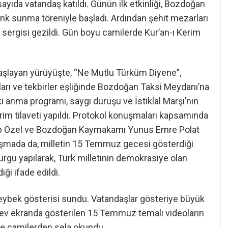
 sayıda vatandaş katıldı. Günün ilk etkinliği, Bozdoğan
k sunma töreniyle başladı. Ardından şehit mezarları
sergisi gezildi. Gün boyu camilerde Kur’an-ı Kerim
aşlayan yürüyüşte, “Ne Mutlu Türküm Diyene”,
arı ve tekbirler eşliğinde Bozdoğan Taksi Meydanı’na
i anma programı, saygı duruşu ve İstiklal Marşı’nın
rim tilaveti yapıldı. Protokol konuşmaları kapsamında
ip Özel ve Bozdoğan Kaymakamı Yunus Emre Polat
nuşmada da, milletin 15 Temmuz gecesi gösterdiği
urgu yapılarak, Türk milletinin demokrasiye olan
ği ifade edildi.
eybek gösterisi sundu. Vatandaşlar gösteriye büyük
dev ekranda gösterilen 15 Temmuz temalı videoların
te camilerden sela okundu.