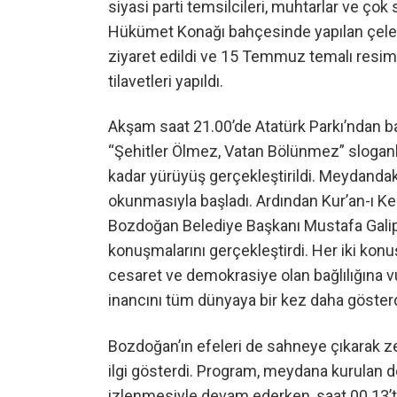
siyasi parti temsilcileri, muhtarlar ve çok
Hükümet Konağı bahçesinde yapılan çelen
ziyaret edildi ve 15 Temmuz temalı resim 
tilavetleri yapıldı.
Akşam saat 21.00’de Atatürk Parkı’ndan b
“Şehitler Ölmez, Vatan Bölünmez” sloganl
kadar yürüyüş gerçekleştirildi. Meydandak
okunmasıyla başladı. Ardından Kur’an-ı Ke
Bozdoğan Belediye Başkanı Mustafa Gal
konuşmalarını gerçekleştirdi. Her iki ko
cesaret ve demokrasiye olan bağlılığına v
inancını tüm dünyaya bir kez daha gösterdi
Bozdoğan’ın efeleri de sahneye çıkarak z
ilgi gösterdi. Program, meydana kurulan 
izlenmesiyle devam ederken, saat 00.13’