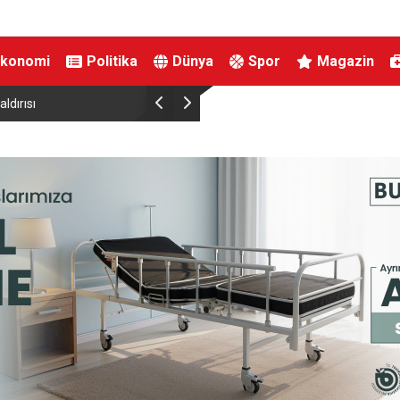
Ekonomi
Politika
Dünya
Spor
Magazin
Destek Ödemesi
DMM: “Mekke Ortak Savunma Anlaşması’nın NA
çeliştiği iddiaları tamamen gerçek dışı”