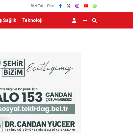
Bizi Takip Edin
Sağlık
Teknoloji
TO’nun 5. maddesiyle
Hatayda Sosyal Konutların Teslim Tarihi Açıkla