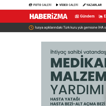
FOTO
GALERİ
VİDEO
GALERİ
YAZARLAR
Gündem
ldırısı
Çiftçilere 688 Milyon Lira Tutarında Tarımsal 