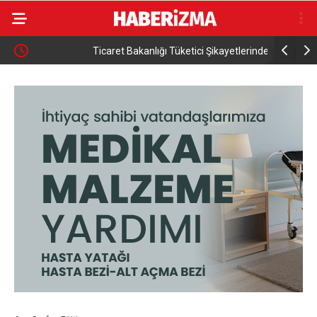
Ticaret Bakanlığı Tüketici Şikayetlerinde Süreyi
Yalova Arm
Kısaltıyor
yarıya indi