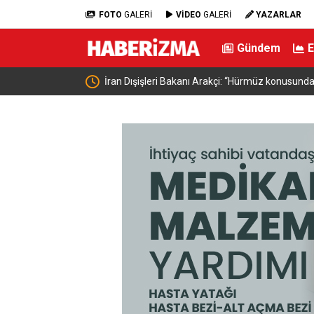
FOTO
GALERİ
VİDEO
GALERİ
YAZARLAR
Gündem
nda Umman’la anlaşmaya
Bursa’da samanlık alevlere teslim oldu