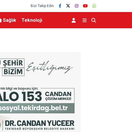
Bizi Takip Edin
Sağlık
Teknoloji
Zelenskiy’den Rusya’nın geleneksel müttefiki Sı