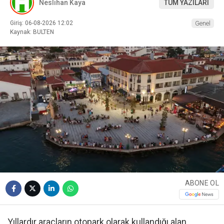
Neslihan Kaya
TÜM YAZILARI
Giriş: 06-08-2026 12:02
Genel
Kaynak: BULTEN
ABONE OL
Yıllardır araçların otopark olarak kullandığı alan,