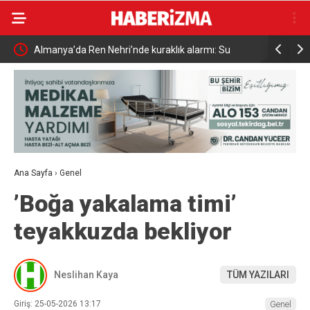
ı: Su
Uludağ’da çıkan orman yangını söndürüldü
MGK 6
Güven
Ana Sayfa
›
Genel
’Boğa yakalama timi’
teyakkuzda bekliyor
Neslihan Kaya
TÜM YAZILARI
Giriş: 25-05-2026 13:17
Genel