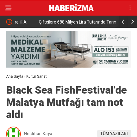
HA
Çiftçilere 688 Milyon Lira Tutarında Tarımsal Destek
DMM: “Mek
Ödemesi
NATO’nun 5
gerçek dış
Ana Sayfa
›
Kültür Sanat
Black Sea FishFestival’de
Malatya Mutfağı tam not
aldı
Neslihan Kaya
TÜM YAZILARI