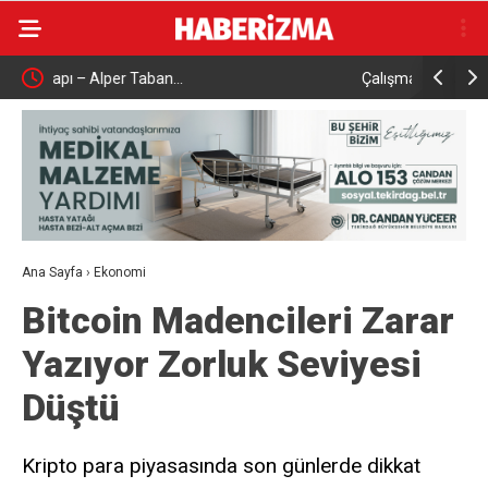
Çalışma ve Sosyal Güvenlik Bakanı Işıkhan
İletişim B
Karabük’te Temaslarda Bulundu
kampany
Ana Sayfa
›
Ekonomi
Bitcoin Madencileri Zarar
Yazıyor Zorluk Seviyesi
Düştü
Kripto para piyasasında son günlerde dikkat