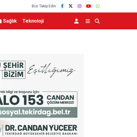
Bizi Takip Edin
Sağlık
Teknoloji
Abdülhamid Han Sondaj Gemisi 4 Yıldır Mavi Vat