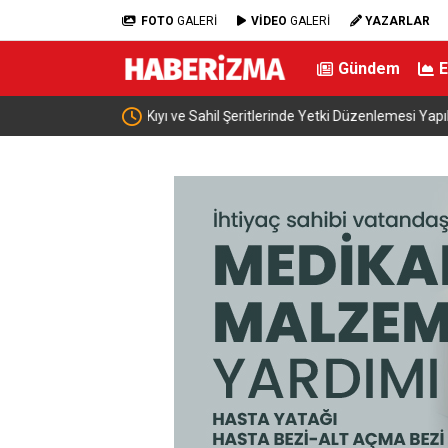
FOTO
GALERİ
VİDEO
GALERİ
YAZARLAR
Gündem
dı
İran: “ABD ile müzakere yürütmüyoruz sadece a
mesaj alışverişinde bulunuyoruz”