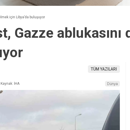
elmek için Libya’da buluşuyor
st, Gazze ablukasını 
uyor
TÜM YAZILARI
Kaynak: İHA
Dünya