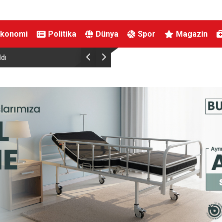
Ekonomi
Politika
Dünya
Spor
Magazin
racılar üzerinden
Kestel’de yollar yenilenip genişletiliyor