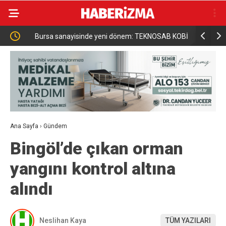
si
Bursa sanayisinde yeni dönem: TEKNOSAB KOBİ
Ticaret Ba
OSB ile dev ekosistem hayata geçiyor
Domanski i
Ana Sayfa
›
Gündem
Bingöl’de çıkan orman
yangını kontrol altına
alındı
Neslihan Kaya
TÜM YAZILARI