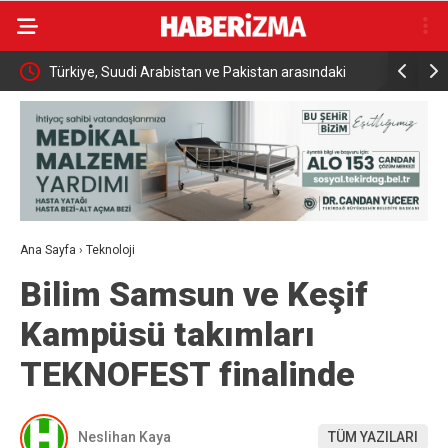
Türkiye, Suudi Arabistan ve Pakistan arasındaki
İki otomobi
tarihi savunma anlaşması dünya basınında
kazadan kı
Ana Sayfa
›
Teknoloji
Bilim Samsun ve Keşif
Kampüsü takımları
TEKNOFEST finalinde
Neslihan Kaya
TÜM YAZILARI