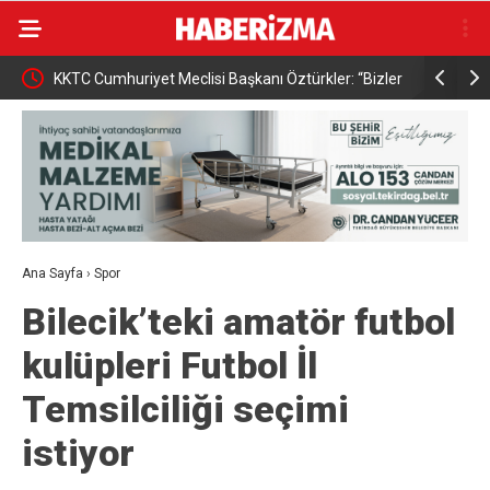
KKTC Cumhuriyet Meclisi Başkanı Öztürkler: “Bizler
Osmangazi
egemen eşitliğimizden ve eşit uluslararası
kazandırıy
statümüzden asla taviz vermeyeceğiz”
Ana Sayfa
›
Spor
Bilecik’teki amatör futbol
kulüpleri Futbol İl
Temsilciliği seçimi
istiyor