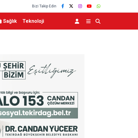
Bizi Takip Edin
Sağlık
Teknoloji
ahsı bu yılın ilk 7 yılında
Adalet Bakanı Gürlek, Büyükçekmece Cumhuriy
ile bir araya geldi