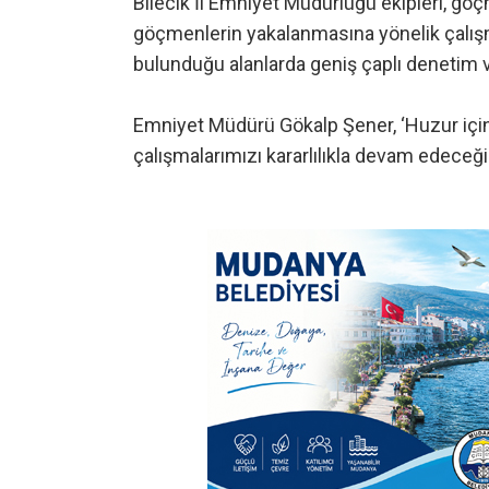
Bilecik İl Emniyet Müdürlüğü ekipleri, g
göçmenlerin yakalanmasına yönelik çalış
bulunduğu alanlarda geniş çaplı denetim ve
Emniyet Müdürü Gökalp Şener, ‘Huzur için
çalışmalarımızı kararlılıkla devam edeceği