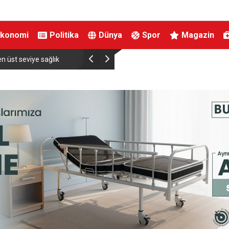
Ekonomi
Politika
Dünya
Spor
Magazin
n üst seviye sağlık
İçişleri Bakanı Çiftçi: “Yaklaşık 7 bin 500 aranan ş
yakalamış durumdayız”