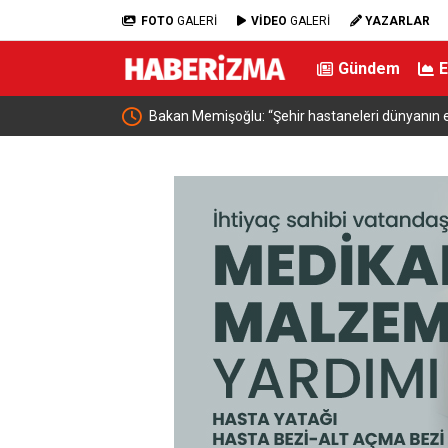
FOTO
GALERİ
VİDEO
GALERİ
YAZARLAR
Gündem
dahale başlatıldı
Bakan Memişoğlu: “Şehir hastaneleri dünyanın e
hizmet binalarıdır”