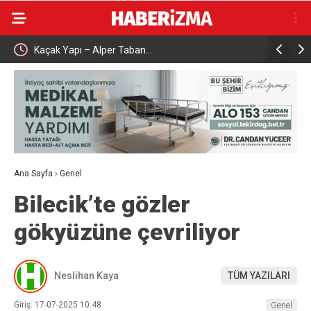
Kaçak Yapı – Alper Taban…
Çalışma ve
aşattı
Karabük’t
Ana Sayfa
›
Genel
Bilecik’te gözler
gökyüzüne çevriliyor
Neslihan Kaya
TÜM YAZILARI
Giriş: 17-07-2025 10:48
Genel