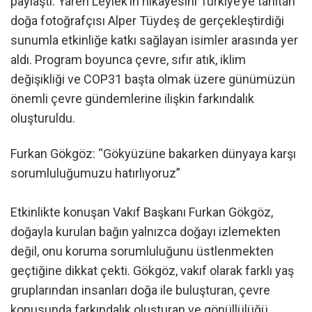
paylaştı. Yaren Leylek’in hikâyesini Türkiye’ye tanıtan
doğa fotoğrafçısı Alper Tüydeş de gerçekleştirdiği
sunumla etkinliğe katkı sağlayan isimler arasında yer
aldı. Program boyunca çevre, sıfır atık, iklim
değişikliği ve COP31 başta olmak üzere günümüzün
önemli çevre gündemlerine ilişkin farkındalık
oluşturuldu.
Furkan Gökgöz: “Gökyüzüne bakarken dünyaya karşı
sorumluluğumuzu hatırlıyoruz”
Etkinlikte konuşan Vakıf Başkanı Furkan Gökgöz,
doğayla kurulan bağın yalnızca doğayı izlemekten
değil, onu koruma sorumluluğunu üstlenmekten
geçtiğine dikkat çekti. Gökgöz, vakıf olarak farklı yaş
gruplarından insanları doğa ile buluşturan, çevre
konusunda farkındalık oluşturan ve gönüllülüğü