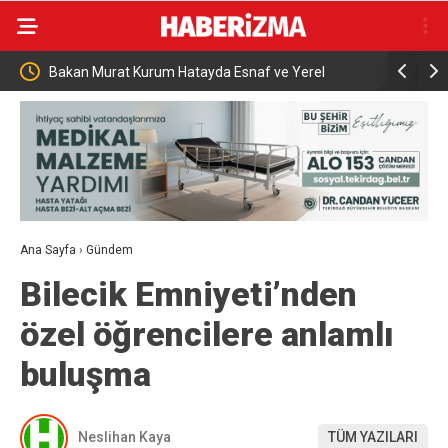
urat Kurum Hatayda Esnaf ve Yerel
Bakan Uraloğlu: “Güçlü yer
lerle Bir Araya Geldi
Ana Sayfa
›
Gündem
Bilecik Emniyeti’nden
özel öğrencilere anlamlı
buluşma
Neslihan Kaya
TÜM YAZILARI