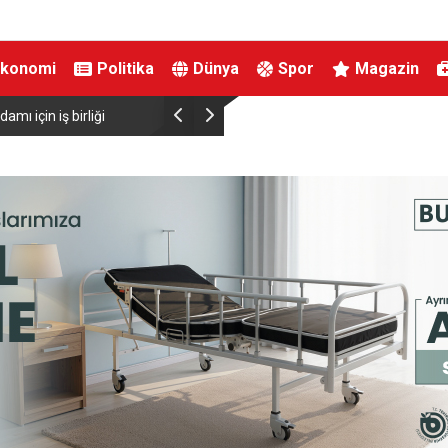
Ekonomi
Politika
Dünya
Spor
Magazin
am bir hizmet fırtınası var”
Resul Dindar ve Ümit Yaşar, K
unutulmaz bir gece yaşattı