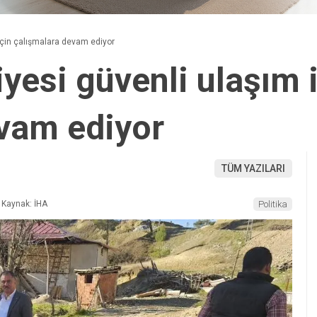
için çalışmalara devam ediyor
yesi güvenli ulaşım 
vam ediyor
TÜM YAZILARI
Kaynak: İHA
Politika