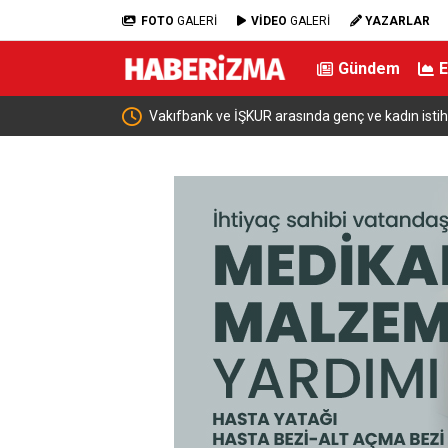
FOTO
GALERİ
VİDEO
GALERİ
YAZARLAR
Gündem
ve kadın istihdamı için iş birliği
Bakan Şimşek: “Batman’da muazz