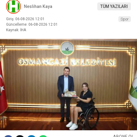
Neslihan Kaya
TÜM YAZILARI
Giriş: 06-08-2026 12:01
Spor
Güncelleme: 06-08-2026 12:01
Kaynak: İHA
ABONE OL