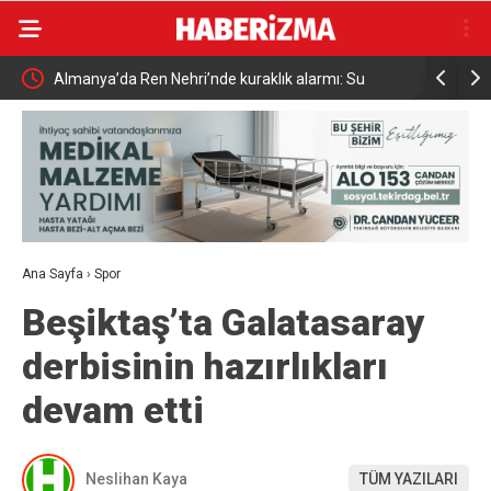
Uludağ’da çıkan orman yangını söndürüldü
MGK 6 Ağu
Güvenlik 
Ana Sayfa
›
Spor
Beşiktaş’ta Galatasaray
derbisinin hazırlıkları
devam etti
Neslihan Kaya
TÜM YAZILARI