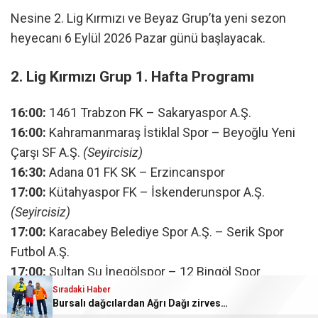
Nesine 2. Lig Kırmızı ve Beyaz Grup’ta yeni sezon
heyecanı 6 Eylül 2026 Pazar günü başlayacak.
2. Lig Kırmızı Grup 1. Hafta Programı
16:00:
1461 Trabzon FK – Sakaryaspor A.Ş.
16:00:
Kahramanmaraş İstiklal Spor – Beyoğlu Yeni
Çarşı SF A.Ş.
(Seyircisiz)
16:30:
Adana 01 FK SK – Erzincanspor
17:00:
Kütahyaspor FK – İskenderunspor A.Ş.
(Seyircisiz)
17:00:
Karacabey Belediye Spor A.Ş. – Serik Spor
Futbol A.Ş.
17:00:
Sultan Su İnegölspor – 12 Bingöl Spor
(Seyircisiz)
Sıradaki Haber
Bursalı dağcılardan Ağrı Dağı zirvesinde Bursaspor mesa
19:00:
MKE Ankaragücü – Ankara Demirspor