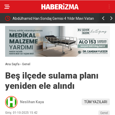
n Sondaj Gemisi 4 Yıldır Mavi Vatan
AK Parti İstanbul’dan “AK Belediy
programı
Ana Sayfa
›
Genel
Beş ilçede sulama planı
yeniden ele alındı
Neslihan Kaya
TÜM YAZILARI
Giriş: 01-10-2025 15:42
Genel