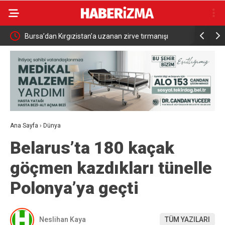
du
Bursa’dan Kırgızistan’a uzanan zirve tırmanışı
Bursa’da p
bilgilendi
Ana Sayfa
›
Dünya
Belarus’ta 180 kaçak
göçmen kazdıkları tünelle
Polonya’ya geçti
Neslihan Kaya
TÜM YAZILARI