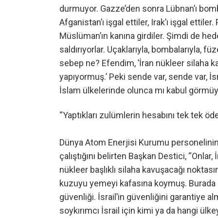
durmuyor. Gazze’den sonra Lübnan’ı bombalad
Afganistan’ı işgal ettiler, Irak’ı işgal ettile
Müslüman’ın kanına girdiler. Şimdi de hedef
saldırıyorlar. Uçaklarıyla, bombalarıyla, füz
sebep ne? Efendim, ’İran nükleer silaha 
yapıyormuş.’ Peki sende var, sende var, İsr
İslam ülkelerinde olunca mı kabul görmüyor
“Yaptıkları zulümlerin hesabını tek tek öd
Dünya Atom Enerjisi Kurumu personelinin
çalıştığını belirten Başkan Destici, “Onlar
nükleer başlıklı silaha kavuşacağı noktas
kuzuyu yemeyi kafasına koymuş. Burada 
güvenliği. İsrail’in güvenliğini garantiye al
soykırımcı İsrail için kimi ya da hangi ülke