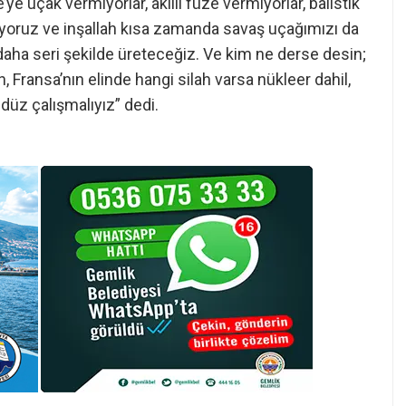
e uçak vermiyorlar, akıllı füze vermiyorlar, balistik
ıyoruz ve inşallah kısa zamanda savaş uçağımızı da
daha seri şekilde üreteceğiz. Ve kim ne derse desin;
nin, Fransa’nın elinde hangi silah varsa nükleer dahil,
düz çalışmalıyız” dedi.