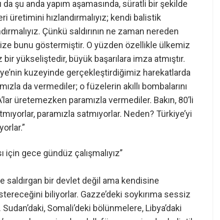
ı da şu anda yapım aşamasında, süratli bir şekilde
i üretimini hızlandırmalıyız; kendi balistik
landırmalıyız. Çünkü saldırının ne zaman nereden
bize bunu göstermiştir. O yüzden özellikle ülkemiz
ir yükseliştedir, büyük başarılara imza atmıştır.
ye’nin kuzeyinde gerçekleştirdiğimiz harekatlarda
ızla da vermediler; o füzelerin akıllı bombalarını
A’lar üretemezken paramızla vermediler. Bakın, 80’li
tmıyorlar, paramızla satmıyorlar. Neden? Türkiye’yi
yorlar.”
sı için gece gündüz çalışmalıyız”
 saldırgan bir devlet değil ama kendisine
tereceğini biliyorlar. Gazze’deki soykırıma sessiz
. Sudan’daki, Somali’deki bölünmelere, Libya’daki