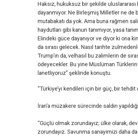
Haksız, hukuksuz bir şekilde uluslararası 
dayanmıyor. Ne Birleşmiş Milletler ne de 
mutabakatı da yok. Ama buna rağmen sald
haydutları gibi kanun tanımıyor, yasa tanı
Elindeki güce dayanıyor ve diyor ki ona 
da sırası gelecek. Nasıl tarihte zulmeden
Trump’ın da, velhasıl bu zalimlerin de sıra
ödeyecekler. Bu yine Müslüman Türklerin eliy
lanetliyoruz” şeklinde konuştu.
“Türkiye’yi kendileri için bir güç, bir tehdit
İran’a müzakere sürecinde saldırı yapıldığ
“Güçlü olmak zorundayız; ülke olarak, dev
zorundayız. Savunma sanayimizi daha da gü