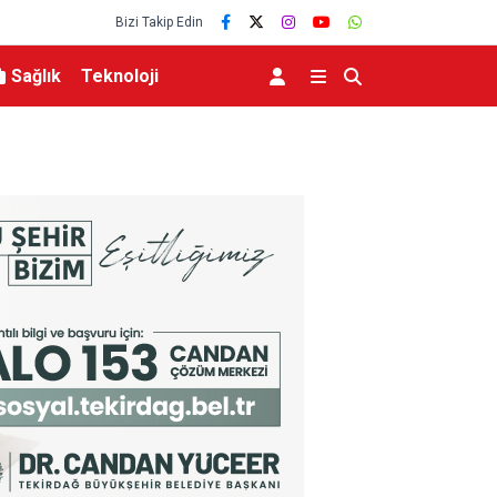
Bizi Takip Edin
Sağlık
Teknoloji
esinde tarihi düşüş
Uludağ’da çıkan orman yangını söndürüldü