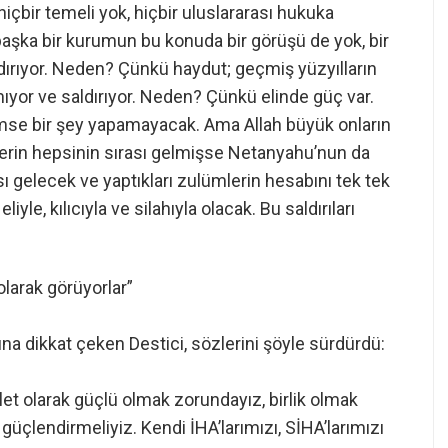
hiçbir temeli yok, hiçbir uluslararası hukuka
başka bir kurumun bu konuda bir görüşü de yok, bir
ırıyor. Neden? Çünkü haydut; geçmiş yüzyılların
mıyor ve saldırıyor. Neden? Çünkü elinde güç var.
kimse bir şey yapamayacak. Ama Allah büyük onların
lerin hepsinin sırası gelmişse Netanyahu’nun da
sı gelecek ve yaptıkları zulümlerin hesabını tek tek
le, kılıcıyla ve silahıyla olacak. Bu saldırıları
 olarak görüyorlar”
ına dikkat çeken Destici, sözlerini şöyle sürdürdü:
let olarak güçlü olmak zorundayız, birlik olmak
çlendirmeliyiz. Kendi İHA’larımızı, SİHA’larımızı