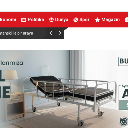
Ekonomi
Politika
Dünya
Spor
Magazin
i ile bir araya
Almanya’da Ren Nehri’nde kuraklık alarmı: Su seviy
yaşandı