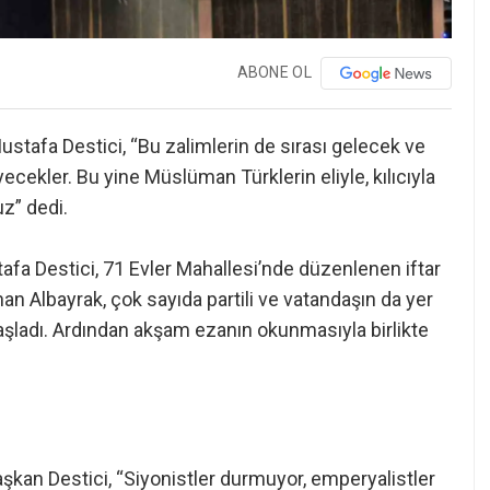
ABONE OL
ustafa Destici, “Bu zalimlerin de sırası gelecek ve
ecekler. Bu yine Müslüman Türklerin eliyle, kılıcıyla
uz” dedi.
fa Destici, 71 Evler Mahallesi’nde düzenlenen iftar
han Albayrak, çok sayıda partili ve vatandaşın da yer
 başladı. Ardından akşam ezanın okunmasıyla birlikte
şkan Destici, “Siyonistler durmuyor, emperyalistler