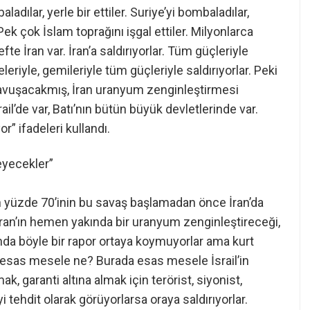
ılar, yerle bir ettiler. Suriye’yi bombaladılar,
r. Pek çok İslam toprağını işgal ettiler. Milyonlarca
te İran var. İran’a saldırıyorlar. Tüm güçleriyle
eleriyle, gemileriyle tüm güçleriyle saldırıyorlar. Peki
kavuşacakmış, İran uranyum zenginleştirmesi
ail’de var, Batı’nın bütün büyük devletlerinde var.
” ifadeleri kullandı.
eyecekler”
 yüzde 70’inin bu savaş başlamadan önce İran’da
, İran’ın hemen yakında bir uranyum zenginleştireceği,
ında böyle bir rapor ortaya koymuyorlar ama kurt
esas mesele ne? Burada esas mesele İsrail’in
mak, garanti altına almak için terörist, siyonist,
yi tehdit olarak görüyorlarsa oraya saldırıyorlar.