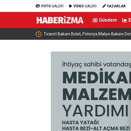
FOTO
GALERİ
VİDEO
GALERİ
YAZARLAR
Gündem
luştu: “Terörsüz
Ticaret Bakanı Bolat, Polonya Maliye Bakanı Domansk
geldi