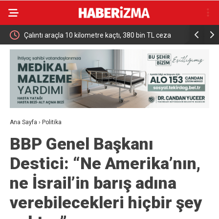
er
Çalıntı araçla 10 kilometre kaçtı, 380 bin TL ceza
Mekke Ort
yedi
İddialara 
Ana Sayfa
›
Politika
BBP Genel Başkanı
Destici: “Ne Amerika’nın,
ne İsrail’in barış adına
verebilecekleri hiçbir şey