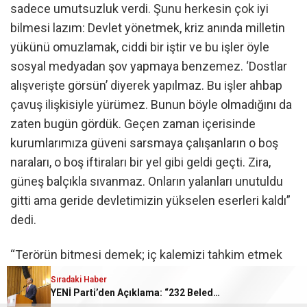
sadece umutsuzluk verdi. Şunu herkesin çok iyi
bilmesi lazım: Devlet yönetmek, kriz anında milletin
yükünü omuzlamak, ciddi bir iştir ve bu işler öyle
sosyal medyadan şov yapmaya benzemez. ‘Dostlar
alışverişte görsün’ diyerek yapılmaz. Bu işler ahbap
çavuş ilişkisiyle yürümez. Bunun böyle olmadığını da
zaten bugün gördük. Geçen zaman içerisinde
kurumlarımıza güveni sarsmaya çalışanların o boş
naraları, o boş iftiraları bir yel gibi geldi geçti. Zira,
güneş balçıkla sıvanmaz. Onların yalanları unutuldu
gitti ama geride devletimizin yükselen eserleri kaldı”
dedi.
“Terörün bitmesi demek; iç kalemizi tahkim etmek
demek, Türkiye Yüzyılı hedeflerine terör yükünden
Sıradaki Haber
arınmış güçlü bir Türkiye olarak yürümek demektir”
YENİ Parti’den Açıklama: “232 Belediye Başkanı CHP’den İ