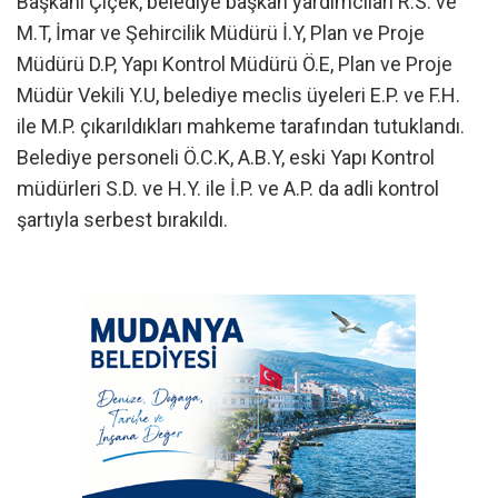
Başkanı Çiçek, belediye başkan yardımcıları R.S. ve
M.T, İmar ve Şehircilik Müdürü İ.Y, Plan ve Proje
Müdürü D.P, Yapı Kontrol Müdürü Ö.E, Plan ve Proje
Müdür Vekili Y.U, belediye meclis üyeleri E.P. ve F.H.
ile M.P. çıkarıldıkları mahkeme tarafından tutuklandı.
Belediye personeli Ö.C.K, A.B.Y, eski Yapı Kontrol
müdürleri S.D. ve H.Y. ile İ.P. ve A.P. da adli kontrol
şartıyla serbest bırakıldı.