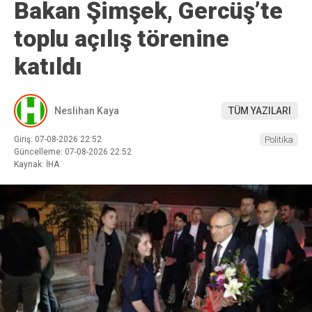
Bakan Şimşek, Gercüş’te
toplu açılış törenine
katıldı
Neslihan Kaya
TÜM YAZILARI
Giriş: 07-08-2026 22:52
Politika
Güncelleme: 07-08-2026 22:52
Kaynak: İHA