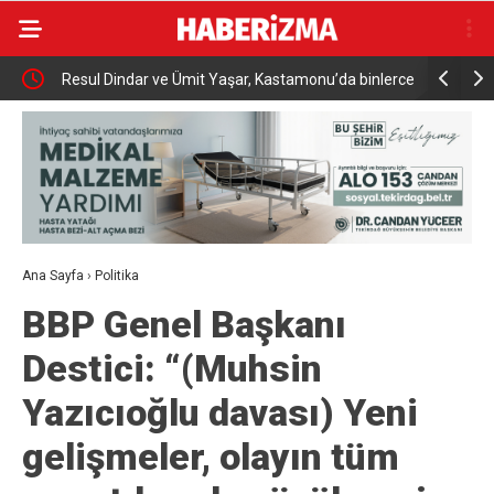
met
Resul Dindar ve Ümit Yaşar, Kastamonu’da binlerce
Menderes B
vatandaşa unutulmaz bir gece yaşattı
Ana Sayfa
›
Politika
BBP Genel Başkanı
Destici: “(Muhsin
Yazıcıoğlu davası) Yeni
gelişmeler, olayın tüm