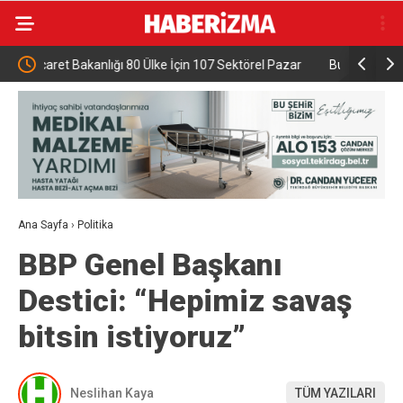
rel Pazar
Bursa’da 530 yıllık sünnet geleneği yaşatıldı
6. P
Kara
Ana Sayfa
›
Politika
BBP Genel Başkanı
Destici: “Hepimiz savaş
bitsin istiyoruz”
Neslihan Kaya
TÜM YAZILARI