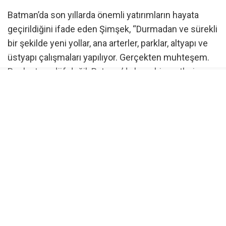
Batman’da son yıllarda önemli yatırımların hayata
geçirildiğini ifade eden Şimşek, “Durmadan ve sürekli
bir şekilde yeni yollar, ana arterler, parklar, altyapı ve
üstyapı çalışmaları yapılıyor. Gerçekten muhteşem.
Bunlar tesadüf değil. Batman’da hem hizmetlerin
artırılması hem de kaynakların verimli kullanılması
büyük bir başarıdır” diye konuştu.
Kamu kurumlarının vatandaşlara hizmet için yoğun
bir çalışma yürüttüğünü dile getiren Şimşek, “Bizlerin,
hepimizin maksadı milletimize ve halkımıza hizmet
etmektir. Çünkü siz değerli hemşehrilerimize hizmet,
aynı zamanda Hakk’a hizmettir. Biz bu şiarla hareket
ettik” ifadelerini kullandı.
“Batman’ın gelişimi ziyaretçileri şaşırtıyor”