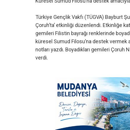
Küresel Sumud Filosu’na destek amacıyla b
Türkiye Gençlik Vakfı (TÜGVA) Bayburt Şub
Çoruh’ta’ etkinliği düzenlendi. Etkinliğe katı
gemileri Filistin bayrağı renklerinde boyadı
küresel Sumud Filosu’na destek vermek am
notları yazdı. Boyadıkları gemileri Çoruh N
verdi.