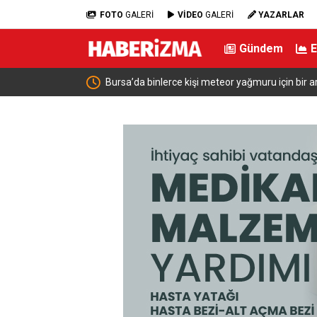
FOTO
GALERİ
VİDEO
GALERİ
YAZARLAR
Gündem
in bir araya geldi
Bursa’da huzur uygulaması: 21 aranan ş
ceza kesildi