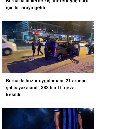
Bursa’da binlerce kişi meteor yağmuru
için bir araya geldi
Bursa’da huzur uygulaması: 21 aranan
şahıs yakalandı, 388 bin TL ceza
kesildi