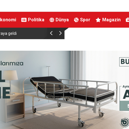
Ekonomi
Politika
Dünya
Spor
Magazin
ahıs yakalandı, 388 bin TL
Karacabey Belediyespor Bursaspor’dan 