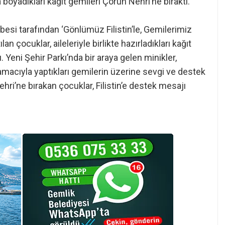
oyadıkları kağıt gemileri Çoruh Nehri’ne bıraktı.
esi tarafından ‘Gönlümüz Filistin’le, Gemilerimiz
lan çocuklar, aileleriyle birlikte hazırladıkları kağıt
. Yeni Şehir Parkı’nda bir araya gelen minikler,
acıyla yaptıkları gemilerin üzerine sevgi ve destek
ehri’ne bırakan çocuklar, Filistin’e destek mesajı