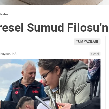
destek
resel Sumud Filosu’n
TÜM YAZILARI
Kaynak: İHA
Genel