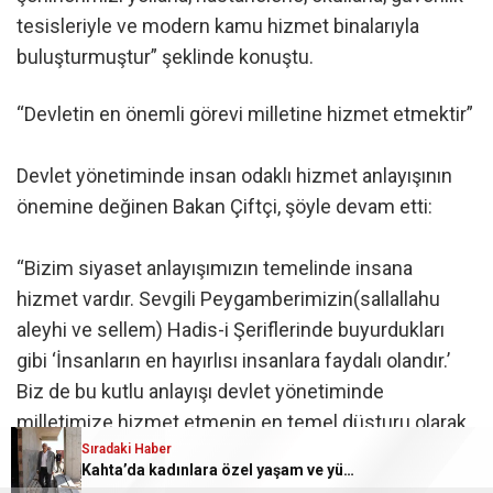
tesisleriyle ve modern kamu hizmet binalarıyla
buluşturmuştur” şeklinde konuştu.
“Devletin en önemli görevi milletine hizmet etmektir”
Devlet yönetiminde insan odaklı hizmet anlayışının
önemine değinen Bakan Çiftçi, şöyle devam etti:
“Bizim siyaset anlayışımızın temelinde insana
hizmet vardır. Sevgili Peygamberimizin(sallallahu
aleyhi ve sellem) Hadis-i Şeriflerinde buyurdukları
gibi ‘İnsanların en hayırlısı insanlara faydalı olandır.’
Biz de bu kutlu anlayışı devlet yönetiminde
milletimize hizmet etmenin en temel düsturu olarak
Sıradaki Haber
görüyoruz. Devletin en önemli görevi milletine
Kahta’da kadınlara özel yaşam ve yüzme merkezi yüksel
hizmet etmek, mazlumun elinden tutmak, vatandaşın