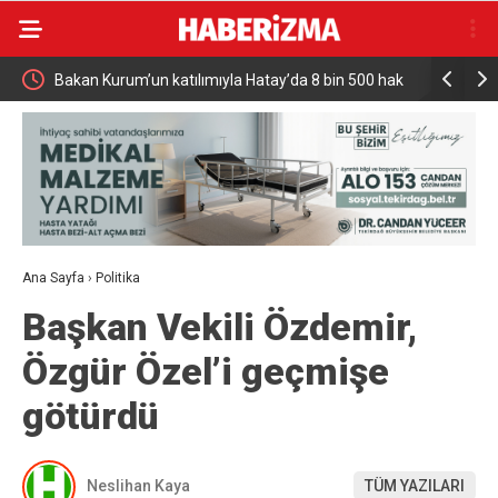
Bakan Kurum’un katılımıyla Hatay’da 8 bin 500 hak
Türkiye ve
sahibinin konutu belirlendi
Milyar Dol
Ana Sayfa
›
Politika
Başkan Vekili Özdemir,
Özgür Özel’i geçmişe
götürdü
Neslihan Kaya
TÜM YAZILARI