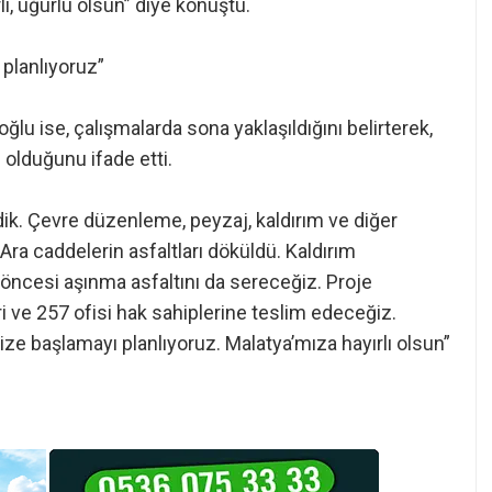
lı, uğurlu olsun” diye konuştu.
 planlıyoruz”
u ise, çalışmalarda sona yaklaşıldığını belirterek,
 olduğunu ifade etti.
ik. Çevre düzenleme, peyzaj, kaldırım ve diğer
a caddelerin asfaltları döküldü. Kaldırım
öncesi aşınma asfaltını da sereceğiz. Proje
i ve 257 ofisi hak sahiplerine teslim edeceğiz.
imize başlamayı planlıyoruz. Malatya’mıza hayırlı olsun”