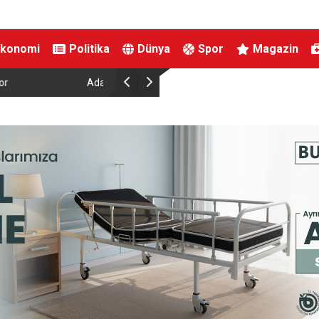
Ekonomi
Politika
Dünya
Spor
Magazin
lü bulunan dönemin Özel
Özgür Özel’den Güvenpark’ta Açlık Grevindeki Şe
y ve kız kardeşi Şule
Gazilere Destek Ziyareti