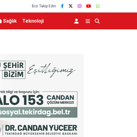
Bizi Takip Edin
Sağlık
Teknoloji
hit Yakınları ve
Ticaret Bakanlığı Ekipleri 2026 Yılında 58 Bini 
Kurtardı