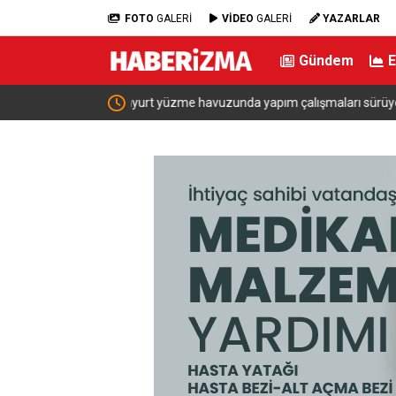
FOTO
GALERİ
VİDEO
GALERİ
YAZARLAR
Gündem
ürüyor
Adalet Bakanı Akın Gürlek, 25 Şubat 2009’da ö
Harekat Başkanı Behçet Oktay’ın oğlu Burak Okta
Oktay ile görüştü.