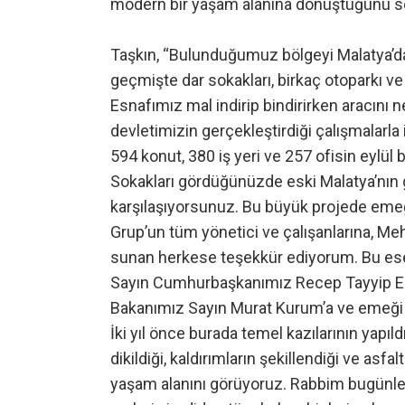
modern bir yaşam alanına dönüştüğünü sö
Taşkın, “Bulunduğumuz bölgeyi Malatya’da 
geçmişte dar sokakları, birkaç otoparkı ve 
Esnafımız mal indirip bindirirken aracını
devletimizin gerçekleştirdiği çalışmalarla 
594 konut, 380 iş yeri ve 257 ofisin eylül 
Sokakları gördüğünüzde eski Malatya’nın g
karşılaşıyorsunuz. Bu büyük projede emeğ
Grup’un tüm yönetici ve çalışanlarına, M
sunan herkese teşekkür ediyorum. Bu ese
Sayın Cumhurbaşkanımız Recep Tayyip Erdoğ
Bakanımız Sayın Murat Kurum’a ve emeği
İki yıl önce burada temel kazılarının yapıld
dikildiği, kaldırımların şekillendiği ve as
yaşam alanını görüyoruz. Rabbim bugünleri