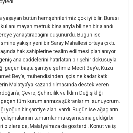
yledi.
yaşayan bütün hemşehrilerimiz çok iyi bilir. Burası
kullanılmayan metruk binalarıyla bilinen bir alandı.
 nereye yanaştıracağını düşünürdü. Bugün ise
ismine yakışır yeni bir Saray Mahallesi ortaya çıktı.
başında hak sahiplerine teslim edilmesi planlanıyor.
eniş ana caddelerini hatırlatan bir şehir dokusuyla
i geçen başta şantiye şefimiz Mecit Bey’e, Kuzu
ehmet Bey’e, mühendisinden işçisine kadar katkı
rin Malatya’ya kazandırılmasında destek veren
an’a, Çevre, Şehircilik ve İklim Değişikliği
 geçen tüm kurumlarımıza şükranlarımı sunuyorum.
ığı yoğun bir şantiye alanı vardı. Bugün ise ağaçların
falt çalışmalarının tamamlanma aşamasına geldiği bir
 bizlere de, Malatya’mıza da gösterdi. Konut ve iş