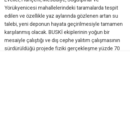
Yörükyenicesi mahallelerindeki taramalarda tespit
edilen ve özellikle yaz aylarında gözlenen artan su
talebi, yeni deponun hayata geçirilmesiyle tamamen
karşılanmış olacak. BUSKİ ekiplerinin yoğun bir
mesaiyle çalıştığı ve dış cephe yalıtım çalışmasının
sürdürüldüğü projede fiziki gerçekleşme yüzde 70
düzeyine ulaştırıldı.
Çınarcık Barajı sistemine entegre olacak
İlk etapta mevcut içme suyu sistemiyle entegre
şekilde hizmet verecek olan depo, ilerleyen süreçte
ise ‘Çınarcık Barajı İçme Suyu Arıtma Tesisi’nden
beslenecek yeni sistemin önemli bir parçası olarak
bölgedeki su güvenliğini daha da artıracak. Proje
sayesinde mahallelerin büyük bölümü cazibeli