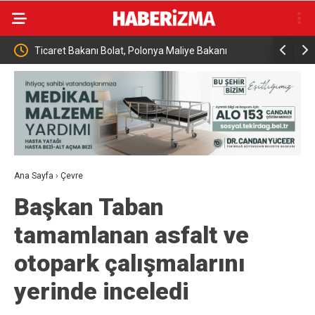
rle
Ticaret Bakanı Bolat, Polonya Maliye Bakanı
Almanya’da
Domanski ile bir araya geldi
seviyesind
Ana Sayfa
›
Çevre
Başkan Taban
tamamlanan asfalt ve
otopark çalışmalarını
yerinde inceledi