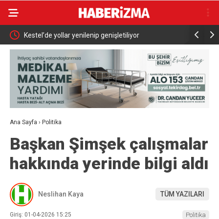
Abdülhamid Han Sondaj Gemisi 4 Yıldır Mavi Vatan
AK Parti İ
İçin Çalışıyor
programı
Ana Sayfa
›
Politika
Başkan Şimşek çalışmalar
hakkında yerinde bilgi aldı
Neslihan Kaya
TÜM YAZILARI
Giriş: 01-04-2026 15:25
Politika