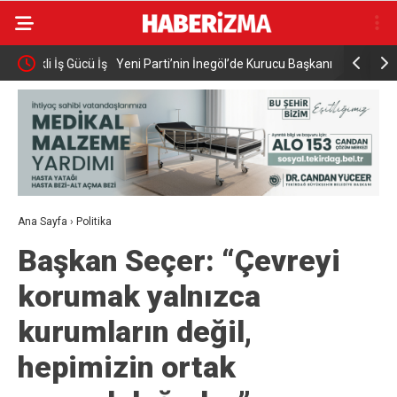
Gücü İş
Yeni Parti’nin İnegöl’de Kurucu Başkanı Erkan
Elektrikli 
Dönmez Oldu.
yaralandı
Ana Sayfa
›
Politika
Başkan Seçer: “Çevreyi
korumak yalnızca
kurumların değil,
hepimizin ortak