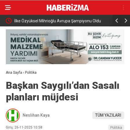
İlke Özyüksel Mihrioğlu Avrupa Şampiyonu Oldu
Cumhurbaş
ziyareti g
Ana Sayfa
›
Politika
Başkan Saygılı’dan Sasalı
planları müjdesi
Neslihan Kaya
TÜM YAZILARI
Giriş: 26-11-2025 10:58
Politika