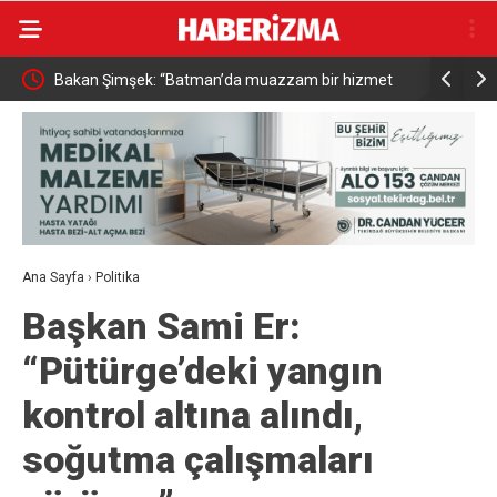
izmet
Resul Dindar ve Ümit Yaşar, Kastamonu’da binlerce
Menderes
vatandaşa unutulmaz bir gece yaşattı
Ana Sayfa
›
Politika
Başkan Sami Er:
“Pütürge’deki yangın
kontrol altına alındı,
soğutma çalışmaları