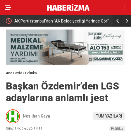
Vatan
AK Parti İstanbul’dan “AK Belediyeciliği Yerinde Gör”
Buharkent’
programı
Ana Sayfa
›
Politika
Başkan Özdemir’den LGS
adaylarına anlamlı jest
Neslihan Kaya
TÜM YAZILARI
Giriş: 14-06-2026 14:11
Politika