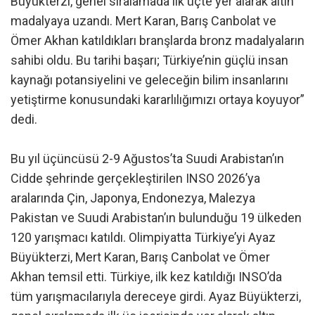
Büyükterzi, genel sıralamada ilk üçte yer alarak altın
madalyaya uzandı. Mert Karan, Barış Canbolat ve
Ömer Akhan katıldıkları branşlarda bronz madalyaların
sahibi oldu. Bu tarihi başarı; Türkiye’nin güçlü insan
kaynağı potansiyelini ve geleceğin bilim insanlarını
yetiştirme konusundaki kararlılığımızı ortaya koyuyor”
dedi.
Bu yıl üçüncüsü 2-9 Ağustos’ta Suudi Arabistan’ın
Cidde şehrinde gerçekleştirilen INSO 2026’ya
aralarında Çin, Japonya, Endonezya, Malezya
Pakistan ve Suudi Arabistan’ın bulunduğu 19 ülkeden
120 yarışmacı katıldı. Olimpiyatta Türkiye’yi Ayaz
Büyükterzi, Mert Karan, Barış Canbolat ve Ömer
Akhan temsil etti. Türkiye, ilk kez katıldığı INSO’da
tüm yarışmacılarıyla dereceye girdi. Ayaz Büyükterzi,