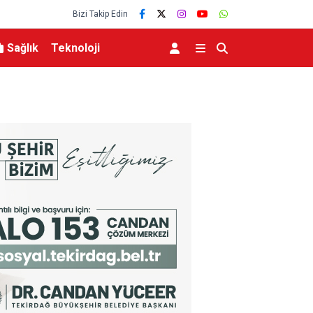
Bizi Takip Edin
Sağlık
Teknoloji
i çift kazadan kıl payı
Türkiye Uluslararası Nükleer Bilim Olimpiyatın