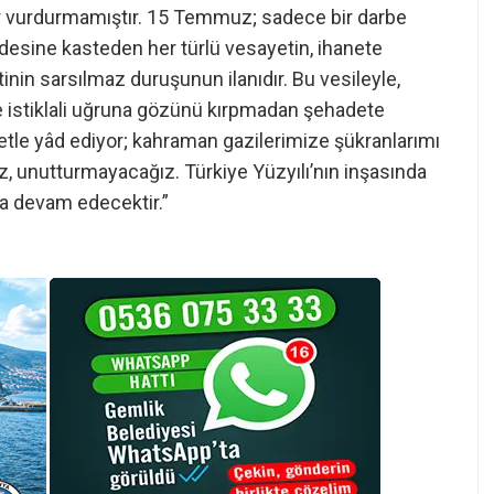
ir vurdurmamıştır. 15 Temmuz; sadece bir darbe
radesine kasteden her türlü vesayetin, ihanete
inin sarsılmaz duruşunun ilanıdır. Bu vesileyle,
e istiklali uğruna gözünü kırpmadan şehadete
etle yâd ediyor; kahraman gazilerimize şükranlarımı
unutturmayacağız. Türkiye Yüzyılı’nın inşasında
ya devam edecektir.”