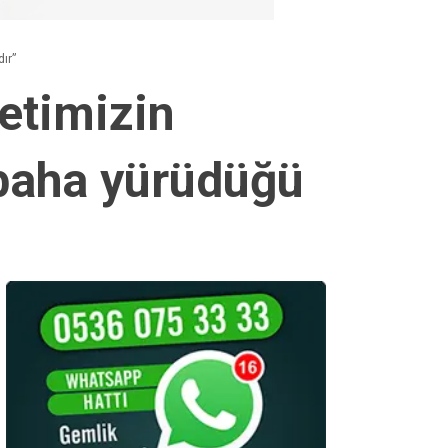
ır”
etimizin
abaha yürüdüğü