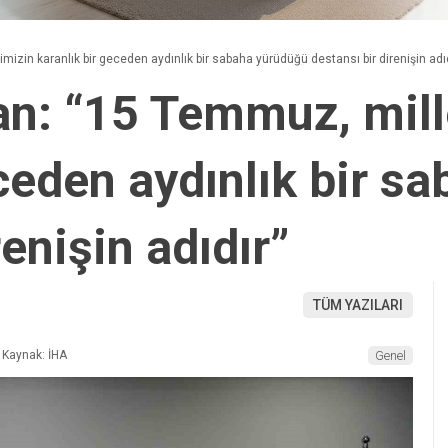
zin karanlık bir geceden aydınlık bir sabaha yürüdüğü destansı bir direnişin adıd
n: “15 Temmuz, mill
eceden aydınlık bir s
renişin adıdır”
TÜM YAZILARI
Kaynak: İHA
Genel