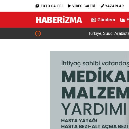
FOTO
GALERİ
VİDEO
GALERİ
YAZARLAR
Gündem
Türkiye, Suudi Arabistan ve Pakistan arasındaki
anlaşması dünya basınında