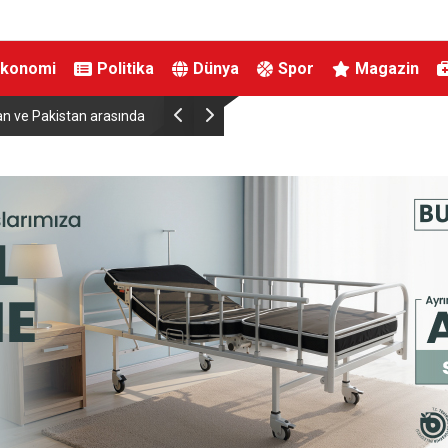
Ekonomi
Politika
Dünya
Spor
Magazin
 tarihi savunma
İki otomobil çarpıştı, 4 kişi yaralandı: Motosikletl
kurtuldu