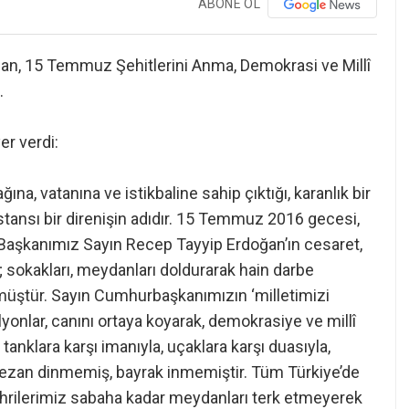
ABONE OL
dan, 15 Temmuz Şehitlerini Anma, Demokrasi ve Millî
.
r verdi:
na, vatanına ve istikbaline sahip çıktığı, karanlık bir
tansı bir direnişin adıdır. 15 Temmuz 2016 gecesi,
Başkanımız Sayın Recep Tayyip Erdoğan’ın cesaret,
ş; sokakları, meydanları doldurarak hain darbe
ömmüştür. Sayın Cumhurbaşkanımızın ‘milletimizi
yonlar, canını ortaya koyarak, demokrasiye ve millî
tanklara karşı imanıyla, uçaklara karşı duasıyla,
; ezan dinmemiş, bayrak inmemiştir. Tüm Türkiye’de
ehrilerimiz sabaha kadar meydanları terk etmeyerek