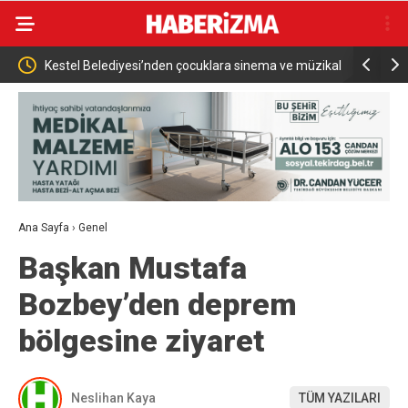
Dönem
Kestel Belediyesi’nden çocuklara sinema ve müzikal
Bakan Bayr
şöleni
Yapmayı H
Ana Sayfa
›
Genel
Başkan Mustafa
Bozbey’den deprem
bölgesine ziyaret
Neslihan Kaya
TÜM YAZILARI