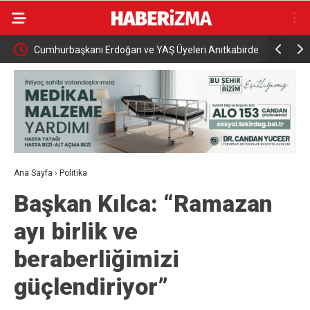
abirde
Karabük’ün beklediği yol projesi ihaleye çıktı
Bursa’da 
müdahale
Ana Sayfa
›
Politika
Başkan Kılca: “Ramazan
ayı birlik ve
beraberliğimizi
güçlendiriyor”