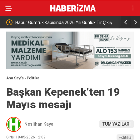
apısında 2026 Yılı Günlük Tır Çıkış
Edis ve Bengü, 6 gün süren festiv
konserinde 40 bin kişiye unutulm
Ana Sayfa
›
Politika
Başkan Kepenek’ten 19
Mayıs mesajı
Neslihan Kaya
TÜM YAZILARI
Giriş: 19-05-2026 12:09
Politika