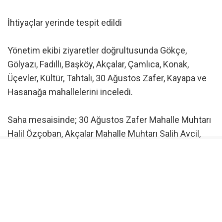
İhtiyaçlar yerinde tespit edildi
Yönetim ekibi ziyaretler doğrultusunda Gökçe,
Gölyazı, Fadıllı, Başköy, Akçalar, Çamlıca, Konak,
Üçevler, Kültür, Tahtalı, 30 Ağustos Zafer, Kayapa ve
Hasanağa mahallelerini inceledi.
Saha mesaisinde; 30 Ağustos Zafer Mahalle Muhtarı
Halil Özçoban, Akçalar Mahalle Muhtarı Salih Avcil,
Başköy Mahalle Muhtarı Recep Uslu, Çamlıca Mahalle
Muhtarı Hasan Serçe, Fadıllı Mahalle Muhtarı Nail
Gülmez, Gökçe Mahalle Muhtarı Necmettin Atış,
Gölyazı Mahalle Muhtarı Mustafa Cihanoğlu,
Hasanağa Mahalle Muhtarı Rüstem Kartoğlu, Kayapa
Mahalle Muhtarı Ali İhsan Dengiz, Konak Mahalle