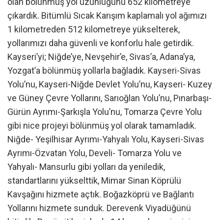
olan bölünmüş yol uzunluğunu 652 kilometreye
çıkardık. Bitümlü Sıcak Karışım kaplamalı yol ağımızı
1 kilometreden 512 kilometreye yükselterek,
yollarımızı daha güvenli ve konforlu hale getirdik.
Kayseri’yi; Niğde’ye, Nevşehir’e, Sivas’a, Adana’ya,
Yozgat’a bölünmüş yollarla bağladık. Kayseri-Sivas
Yolu’nu, Kayseri-Niğde Devlet Yolu’nu, Kayseri- Kuzey
ve Güney Çevre Yollarını, Sarıoğlan Yolu’nu, Pınarbaşı-
Gürün Ayrımı-Şarkışla Yolu’nu, Tomarza Çevre Yolu
gibi nice projeyi bölünmüş yol olarak tamamladık.
Niğde- Yeşilhisar Ayrımı-Yahyalı Yolu, Kayseri-Sivas
Ayrımı-Özvatan Yolu, Develi- Tomarza Yolu ve
Yahyalı- Mansurlu gibi yolları da yeniledik,
standartlarını yükselttik, Mimar Sinan Köprülü
Kavşağını hizmete açtık. Boğazköprü ve Bağlantı
Yollarını hizmete sunduk. Derevenk Viyadüğünü