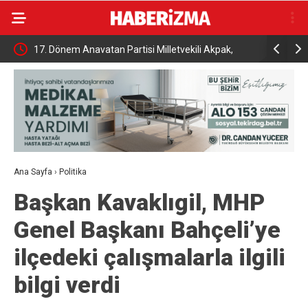
cat
17. Dönem Anavatan Partisi Milletvekili Akpak,
Tutuklu Başka
toprağa verildi
açıklama
Ana Sayfa
›
Politika
Başkan Kavaklıgil, MHP
Genel Başkanı Bahçeli’ye
ilçedeki çalışmalarla ilgili
bilgi verdi