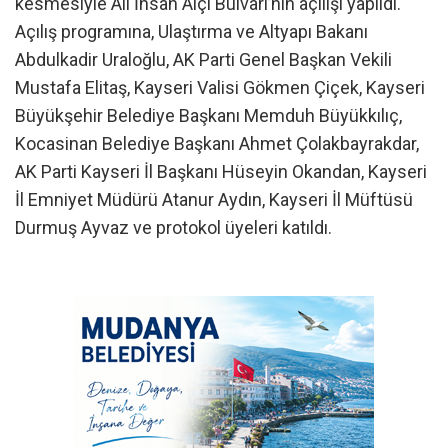
kesmesiyle Ali İhsan Alçı Bulvarı’nın açılışı yapıldı.
Açılış programına, Ulaştırma ve Altyapı Bakanı
Abdulkadir Uraloğlu, AK Parti Genel Başkan Vekili
Mustafa Elitaş, Kayseri Valisi Gökmen Çiçek, Kayseri
Büyükşehir Belediye Başkanı Memduh Büyükkılıç,
Kocasinan Belediye Başkanı Ahmet Çolakbayrakdar,
AK Parti Kayseri İl Başkanı Hüseyin Okandan, Kayseri
İl Emniyet Müdürü Atanur Aydın, Kayseri İl Müftüsü
Durmuş Ayvaz ve protokol üyeleri katıldı.