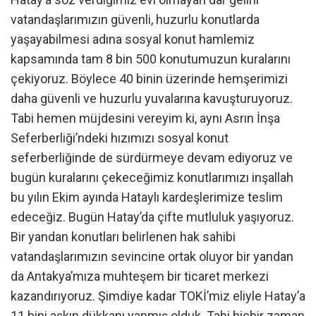
vatandaşlarımızın güvenli, huzurlu konutlarda
yaşayabilmesi adına sosyal konut hamlemiz
kapsamında tam 8 bin 500 konutumuzun kuralarını
çekiyoruz. Böylece 40 binin üzerinde hemşerimizi
daha güvenli ve huzurlu yuvalarına kavuşturuyoruz.
Tabi hemen müjdesini vereyim ki, aynı Asrın İnşa
Seferberliği’ndeki hızımızı sosyal konut
seferberliğinde de sürdürmeye devam ediyoruz ve
bugün kuralarını çekeceğimiz konutlarımızı inşallah
bu yılın Ekim ayında Hataylı kardeşlerimize teslim
edeceğiz. Bugün Hatay’da çifte mutluluk yaşıyoruz.
Bir yandan konutları belirlenen hak sahibi
vatandaşlarımızın sevincine ortak oluyor bir yandan
da Antakya’mıza muhteşem bir ticaret merkezi
kazandırıyoruz. Şimdiye kadar TOKİ’miz eliyle Hatay’a
11 bini aşkın dükkanı yapmış olduk. Tabi hiçbir zaman