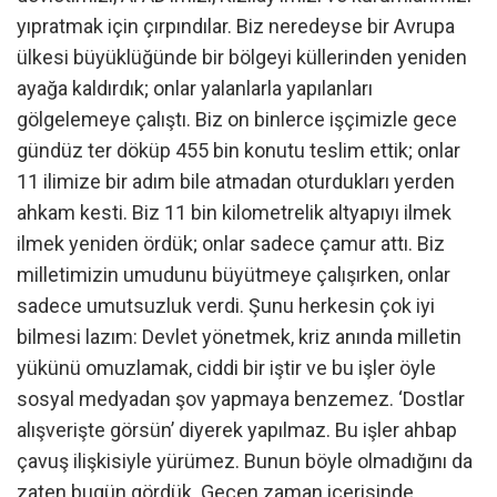
yıpratmak için çırpındılar. Biz neredeyse bir Avrupa
ülkesi büyüklüğünde bir bölgeyi küllerinden yeniden
ayağa kaldırdık; onlar yalanlarla yapılanları
gölgelemeye çalıştı. Biz on binlerce işçimizle gece
gündüz ter döküp 455 bin konutu teslim ettik; onlar
11 ilimize bir adım bile atmadan oturdukları yerden
ahkam kesti. Biz 11 bin kilometrelik altyapıyı ilmek
ilmek yeniden ördük; onlar sadece çamur attı. Biz
milletimizin umudunu büyütmeye çalışırken, onlar
sadece umutsuzluk verdi. Şunu herkesin çok iyi
bilmesi lazım: Devlet yönetmek, kriz anında milletin
yükünü omuzlamak, ciddi bir iştir ve bu işler öyle
sosyal medyadan şov yapmaya benzemez. ‘Dostlar
alışverişte görsün’ diyerek yapılmaz. Bu işler ahbap
çavuş ilişkisiyle yürümez. Bunun böyle olmadığını da
zaten bugün gördük. Geçen zaman içerisinde