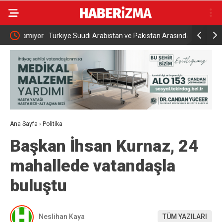
namıyor
Türkiye Suudi Arabistan ve Pakistan Arasında Ortak
Rusya açık
Savunma Anlaşması
saldırısı
Ana Sayfa
›
Politika
Başkan İhsan Kurnaz, 24
mahallede vatandaşla
buluştu
Neslihan Kaya
TÜM YAZILARI