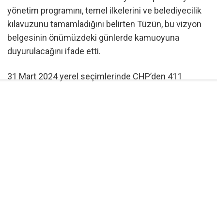
yönetim programını, temel ilkelerini ve belediyecilik
kılavuzunu tamamladığını belirten Tüzün, bu vizyon
belgesinin önümüzdeki günlerde kamuoyuna
duyurulacağını ifade etti.
31 Mart 2024 yerel seçimlerinde CHP’den 411
belediye başkanının seçildiğini hatırlatan Tüzün, bu
isimlerden 25’inin AK Parti’ye geçtiğini, geriye kalan
belediye başkanlarının ise her türlü baskı, denetim ve
şantaja rağmen sosyal demokrat belediyecilik
anlayışını kararlılıkla sürdürdüğünü vurguladı.
“232 Belediye Başkanı İstifa Etti,
28 İlde CHP’li Başkan Kalmadı”