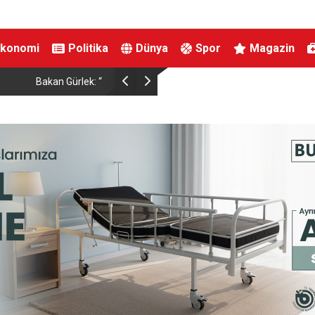
Ekonomi
Politika
Dünya
Spor
Magazin
ski Türkiye’de şahıslar
İçişleri Bakanı Çiftçi, cuma ve cenaze namazları
üdür”