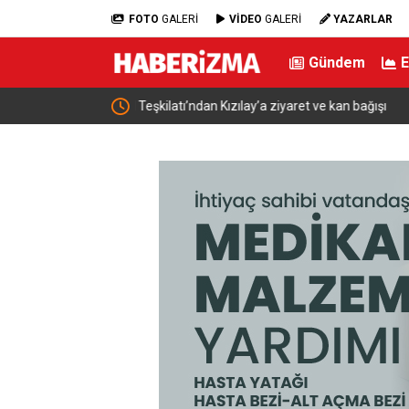
FOTO
GALERİ
VİDEO
GALERİ
YAZARLAR
Gündem
ve kan bağışı
Bakan Gürlek: “Türkiye artık eski Türkiye değil. E
güçlüydü. Bugün ise devlet güçlü, kurumlar güçl