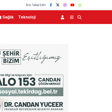
Bizi Takip Edin
Sağlık
Teknoloji
na katıldı
Türkiye, Suudi Arabistan ve Pakistan arasında
anlaşması imzalandı