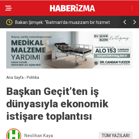
zam bir hizmet
Resul Dindar ve Ümit Yaşar, Kastamonu’da binlerce
vatandaşa unutulmaz bir gece yaşattı
Ana Sayfa
›
Politika
Başkan Geçit’ten iş
dünyasıyla ekonomik
istişare toplantısı
Neslihan Kaya
TÜM YAZILARI