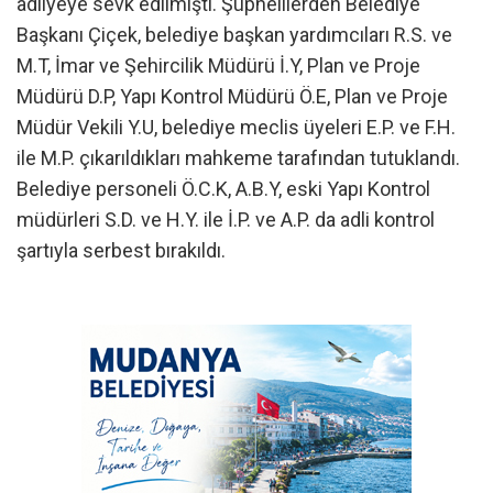
adliyeye sevk edilmişti. Şüphelilerden Belediye
Başkanı Çiçek, belediye başkan yardımcıları R.S. ve
M.T, İmar ve Şehircilik Müdürü İ.Y, Plan ve Proje
Müdürü D.P, Yapı Kontrol Müdürü Ö.E, Plan ve Proje
Müdür Vekili Y.U, belediye meclis üyeleri E.P. ve F.H.
ile M.P. çıkarıldıkları mahkeme tarafından tutuklandı.
Belediye personeli Ö.C.K, A.B.Y, eski Yapı Kontrol
müdürleri S.D. ve H.Y. ile İ.P. ve A.P. da adli kontrol
şartıyla serbest bırakıldı.