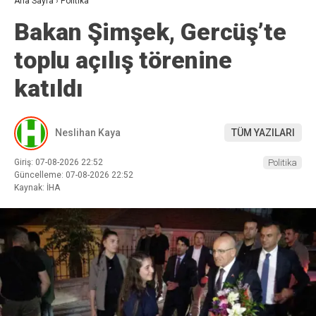
Ana Sayfa
›
Politika
Bakan Şimşek, Gercüş’te
toplu açılış törenine
katıldı
Neslihan Kaya
TÜM YAZILARI
Giriş: 07-08-2026 22:52
Politika
Güncelleme: 07-08-2026 22:52
Kaynak: İHA