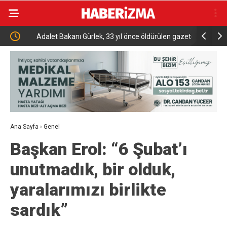
ara
Adalet Bakanı Gürlek, 33 yıl önce öldürülen gazeteci
TMO 2026 2
Uğur Mumcu’nun ailesi ile bir araya geldi
Ana Sayfa
›
Genel
Başkan Erol: “6 Şubat’ı
unutmadık, bir olduk,
yaralarımızı birlikte
sardık”