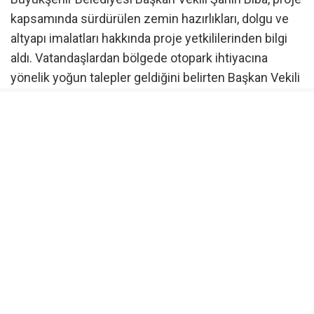
kapsamında sürdürülen zemin hazırlıkları, dolgu ve
altyapı imalatları hakkında proje yetkililerinden bilgi
aldı. Vatandaşlardan bölgede otopark ihtiyacına
yönelik yoğun talepler geldiğini belirten Başkan Vekili
Şahin Biba, Başhekim Doç. Dr. Salih Metin ile yaptıkları
görüşmelerde konuyu ayrıntılı şekilde
değerlendirdiklerini ve sorunu kısa sürede çözmek
için söz verdiklerini hatırlattı.
Verdikleri sözü yerine getirmenin mutluluğunu
yaşadıklarını belirten Başkan Vekili Biba, “Ekiplerimiz
yaklaşık 31 bin 500 metrekarelik alanda yoğun bir
çalışma yürütüyor. Zemin hazırlıkları, dolgu ve altyapı
imalatları hızla devam ediyor. İşlemler
tamamlandığında 1.250 araç kapasiteli yeni açık
otoparkı vatandaşlarımızın hizmetine sunacağız.