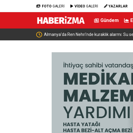
FOTO
GALERİ
VİDEO
GALERİ
YAZARLAR
Gündem
nski ile bir araya
Almanya’da Ren Nehri’nde kuraklık alarmı: Su se
yaşandı