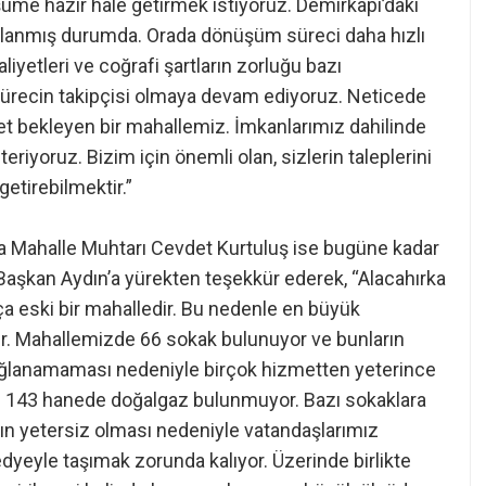
üme hazır hale getirmek istiyoruz. Demirkapı’daki
lanmış durumda. Orada dönüşüm süreci daha hızlı
liyetleri ve coğrafi şartların zorluğu bazı
sürecin takipçisi olmaya devam ediyoruz. Neticede
et bekleyen bir mahallemiz. İmkanlarımız dahilinde
eriyoruz. Bizim için önemli olan, sizlerin taleplerini
etirebilmektir.”
ka Mahalle Muhtarı Cevdet Kurtuluş ise bugüne kadar
Başkan Aydın’a yürekten teşekkür ederek, “Alacahırka
a eski bir mahalledir. Bu nedenle en büyük
r. Mahallemizde 66 sokak bulunuyor ve bunların
sağlanamaması nedeniyle birçok hizmetten yeterince
 143 hanede doğalgaz bulunmuyor. Bazı sokaklara
rın yetersiz olması nedeniyle vatandaşlarımız
sedyeyle taşımak zorunda kalıyor. Üzerinde birlikte