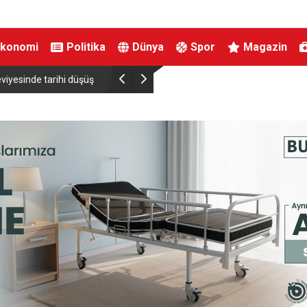
Ekonomi
Politika
Dünya
Spor
Magazin
viyesinde tarihi düşüş
Uludağ’da çıkan orman yangını söndürüldü