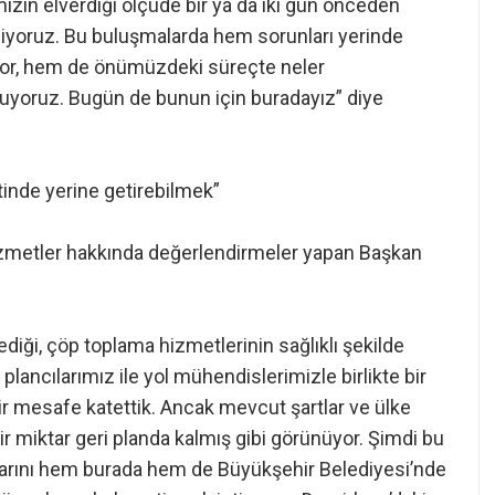
mızın elverdiği ölçüde bir ya da iki gün önceden
eliyoruz. Bu buluşmalarda hem sorunları yerinde
diyor, hem de önümüzdeki süreçte neler
nuyoruz. Bugün de bunun için buradayız” diye
tinde yerine getirebilmek”
hizmetler hakkında değerlendirmeler yapan Başkan
ediği, çöp toplama hizmetlerinin sağlıklı şekilde
i plancılarımız ile yol mühendislerimizle birlikte bir
r mesafe katettik. Ancak mevcut şartlar ve ülke
 miktar geri planda kalmış gibi görünüyor. Şimdi bu
larını hem burada hem de Büyükşehir Belediyesi’nde