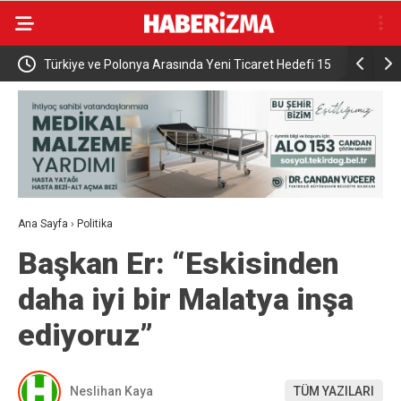
0 hak
Türkiye ve Polonya Arasında Yeni Ticaret Hedefi 15
İnegöl’de Soğan Has
Milyar Dolar
Pazarda 70
Ana Sayfa
›
Politika
Başkan Er: “Eskisinden
daha iyi bir Malatya inşa
ediyoruz”
Neslihan Kaya
TÜM YAZILARI