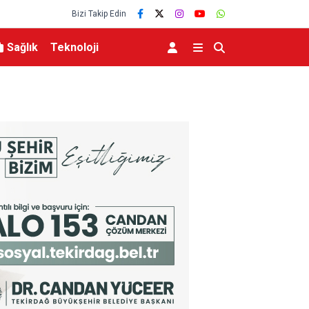
Bizi Takip Edin
Sağlık
Teknoloji
şma ziyareti
Orhangazi’deki meslek lisesinin yıkımına başla