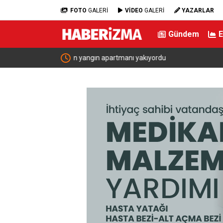
FOTO
GALERİ
VİDEO
GALERİ
YAZARLAR
Gündem
İlke Özyüksel Mihrioğlu Avrupa Şampiyonu Oldu