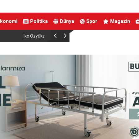
Ekonomi
Politika
Dünya
Spor
Magazin
Cumhurbaşkanı Erdoğan Suudi Arabistan’a çalı
gerçekleştirecek