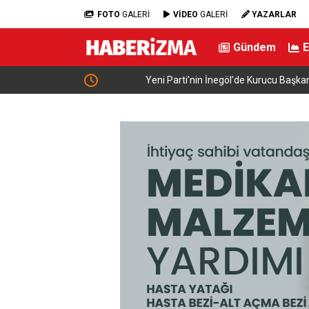
FOTO
GALERİ
VİDEO
GALERİ
YAZARLAR
Gündem
İş Birliği
Yeni Parti’nin İnegöl’de Kurucu Başkanı Erkan 