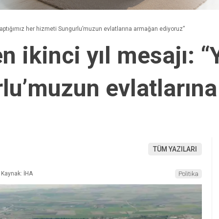
“Yaptığımız her hizmeti Sungurlu’muzun evlatlarına armağan ediyoruz”
 ikinci yıl mesajı: “
lu’muzun evlatların
TÜM YAZILARI
Kaynak: İHA
Politika