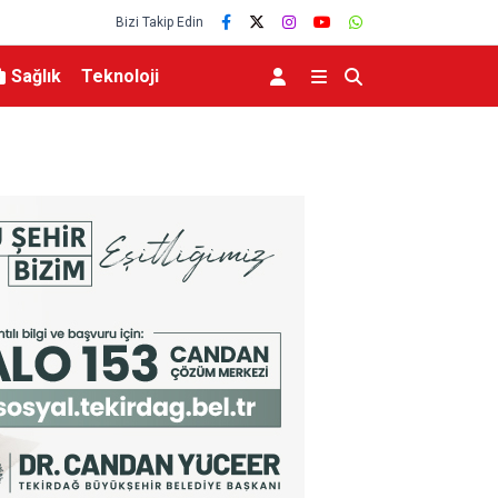
Bizi Takip Edin
Sağlık
Teknoloji
ocuk yaralandı
Bursa’da iş yeri alev alev yandı