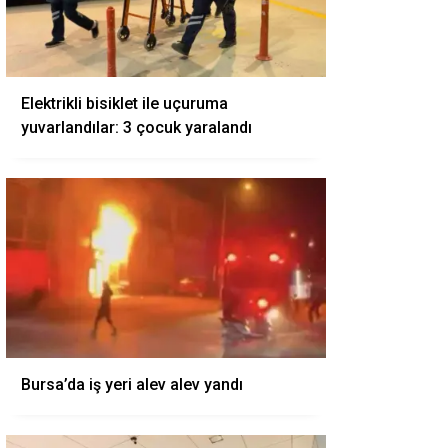
Elektrikli bisiklet ile uçuruma
yuvarlandılar: 3 çocuk yaralandı
Bursa’da iş yeri alev alev yandı