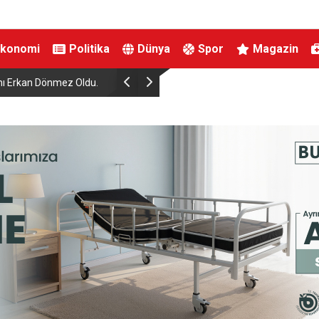
Ekonomi
Politika
Dünya
Spor
Magazin
Dönmez Oldu.
Elektrikli bisiklet ile uçuruma yuvarlandılar: 3 ç